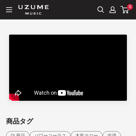
コ
0
UZUME
ン
STORE
テ
ン
ツ
に
ス
キ
ッ
プ
す
る
商品タグ
DL商品
パワーコーラス
木島タロー
楽譜