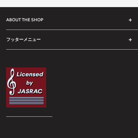
ABOUT THE SHOP
UZUME STOREは、Uzume music合同会社の公式ECサ
フッターメニュー
イトです。
検索
JASRAC許諾番号：9041101001Y37019
特定商取引法に基づく表記(Legal Notice)
Privacy Policy
利用規約