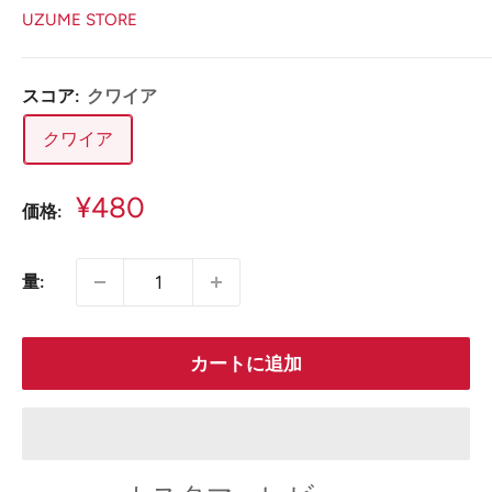
UZUME STORE
スコア:
クワイア
クワイア
販
¥480
価格:
売
価
量:
格
カートに追加